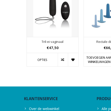
Tril-ei vaginaal
Rectale di
€47,50
€66
TOEVOEGEN AA
OPTIES
WINKELWAGEN
KLANTENSERVICE
PRODU
Over de webwinkel
Alle 