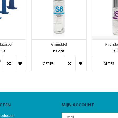
latorset
Glijmiddel
Hybride 
,00
€12,50
€1
N
OPTIES
OPTIES
CTEN
MIJN ACCOUNT
producten