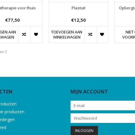
therapie voor thuis
Plastuit
Opbergta
€77,50
€12,50
GEN AAN
TOEVOEGEN AAN
NIET
LWAGEN
WINKELWAGEN
VOOR
an 2
CTEN
MIJN ACCOUNT
producten
e producten
edingen
eed