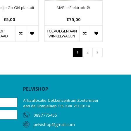
sje Go-Girl plastuit
MAPLe Elektrode®
€5,00
€75,00
 OP
TOEVOEGEN AAN
RAAD
WINKELWAGEN
1
2
PELVISHOP
Afhaallocatie: bekkencentrum Zoetermeer
aan de Oranjelaan 115. KVK 75130114
0887775455
pelvishop@gmail.com