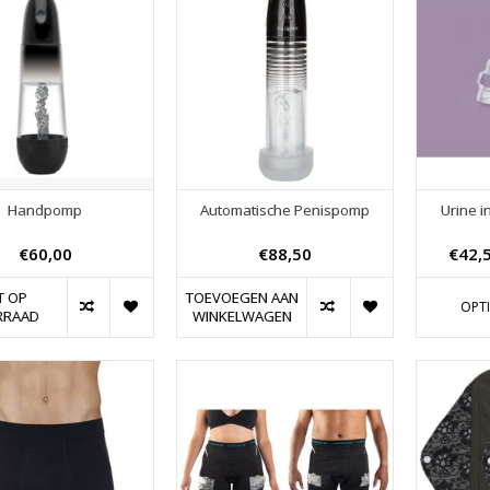
Handpomp
Automatische Penispomp
Urine i
€60,00
€88,50
€42,
T OP
TOEVOEGEN AAN
OPTI
RRAAD
WINKELWAGEN