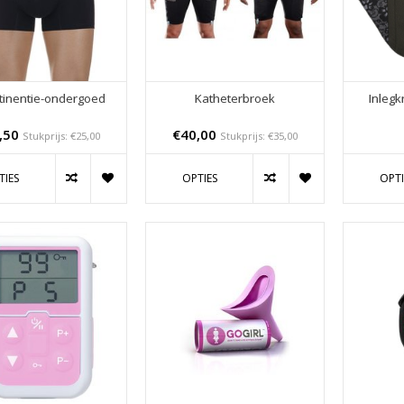
tinentie-ondergoed
Katheterbroek
Inlegk
,50
€40,00
Stukprijs: €25,00
Stukprijs: €35,00
TIES
OPTIES
OPTI