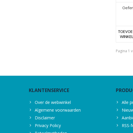
Oefen
TOEVOE
WINKE
Pagina 1 v
KLANTENSERVICE
PRODU
Over de webwinkel
Alle 
Algemene voorwaarden
Nieuw
Disclaimer
Aanbi
Privacy Policy
RSS-f