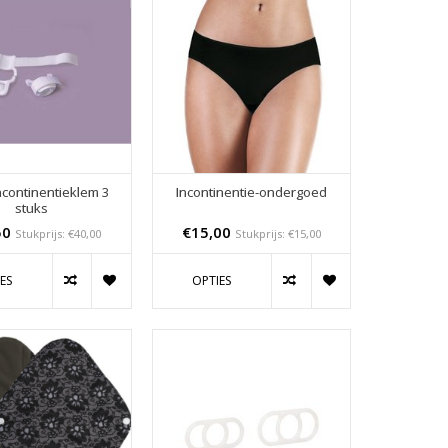
ncontinentieklem 3
Incontinentie-ondergoed
stuks
50
€15,00
Stukprijs: €40,00
Stukprijs: €15,00
ES
OPTIES