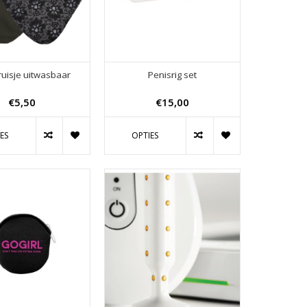
ruisje uitwasbaar
Penisrig set
€5,50
€15,00
ES
OPTIES