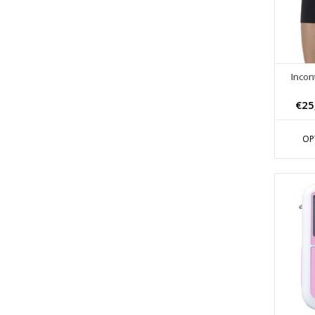
Incon
€25
OP