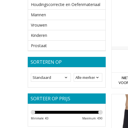
Houdingscorrectie en Oefenmateriaal
Mannen
Vrouwen
Kinderen
Prostaat
SORTEREN OP
NIE
VOO
SORTEER OP PRIJS
Minimale: €
0
Maximum: €
90