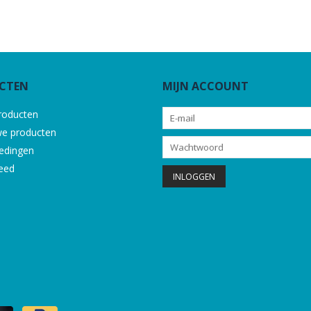
CTEN
MIJN ACCOUNT
producten
e producten
edingen
eed