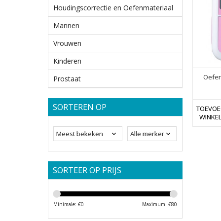
Houdingscorrectie en Oefenmateriaal
Mannen
Vrouwen
Kinderen
Oefen
Prostaat
SORTEREN OP
TOEVOE
WINKE
SORTEER OP PRIJS
Minimale: €
0
Maximum: €
80