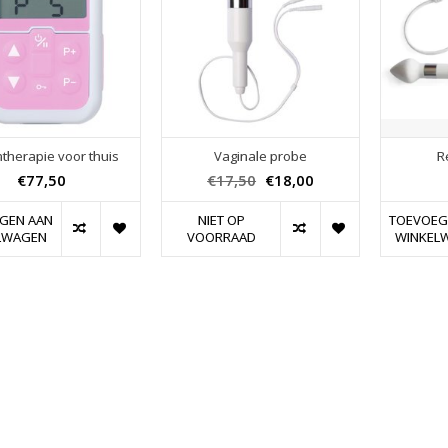
therapie voor thuis
Vaginale probe
R
€77,50
€17,50
€18,00
GEN AAN
NIET OP
TOEVOEG
LWAGEN
VOORRAAD
WINKEL