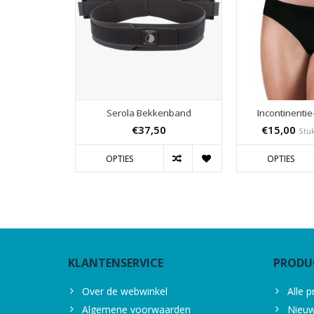
Serola Bekkenband
Incontinenti
€37,50
€15,00
Stuk
OPTIES
OPTIES
KLANTENSERVICE
PRODU
Over de webwinkel
Alle 
Algemene voorwaarden
Nieuw