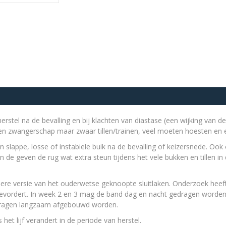
erstel na de bevalling en bij klachten van diastase (een wijking van d
n zwangerschap maar zwaar tillen/trainen, veel moeten hoesten en er
n slappe, losse of instabiele buik na de bevalling of keizersnede. Oo
n de geven de rug wat extra steun tijdens het vele bukken en tillen i
ere versie van het ouderwetse geknoopte sluitlaken. Onderzoek heef
bevordert. In week 2 en 3 mag de band dag en nacht gedragen worden
dragen langzaam afgebouwd worden.
het lijf verandert in de periode van herstel.