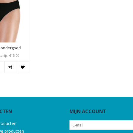
e-ondergoed
prijs: €15,00
CTEN
MIJN ACCOUNT
producten
e producten