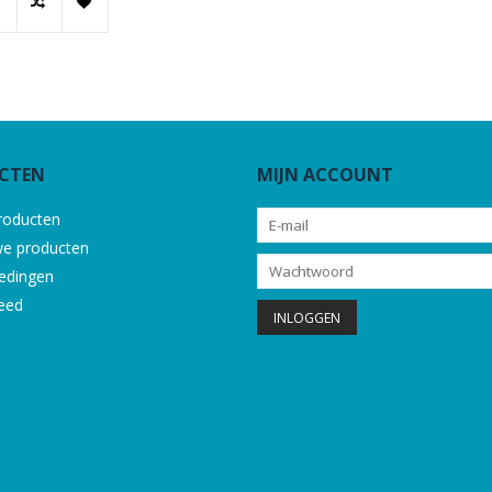
CTEN
MIJN ACCOUNT
producten
e producten
edingen
eed