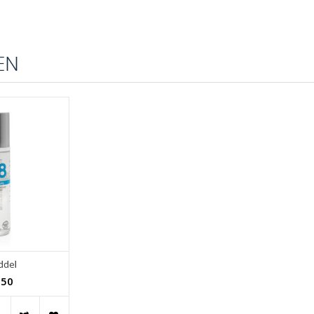
EN
ddel
,50